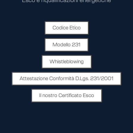
Esco e riqualificazioni energetiche
Codice Etico
Modello 231
Whistleblowing
Attestazione Conformità D.Lgs. 231/2001
Il nostro Certificato Esco