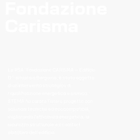
Fondazione
Carisma
0
1
La RSA “Fondazione CARISMA – Edificio
D”, situata a Bergamo, è stata oggetto
0
2
di un intervento strategico di
riqualificazione energetica e sismica.
1
3
STEMA ha curato l’intero progetto con
soluzioni tecniche ed ecocompatibili,
migliorando l’efficienza energetica, la
2
4
sicurezza strutturale e il comfort
abitativo dell’edificio.